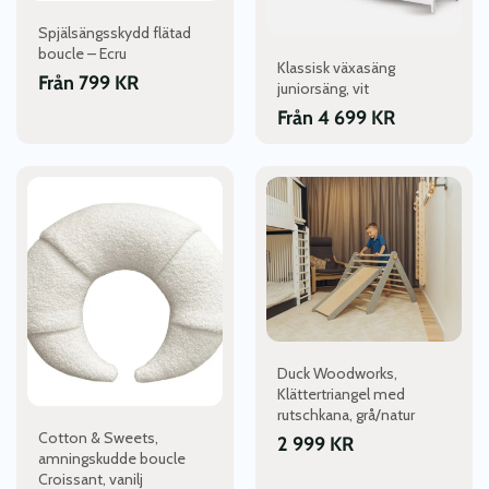
kan
kan
Spjälsängsskydd flätad
väljas
väljas
boucle – Ecru
Klassisk växasäng
på
på
Från
799
KR
juniorsäng, vit
produktsidan
produktsidan
Från
4 699
KR
Duck Woodworks,
Klättertriangel med
rutschkana, grå/natur
Cotton & Sweets,
2 999
KR
amningskudde boucle
Croissant, vanilj