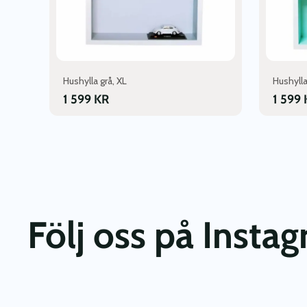
Hushylla grå, XL
Hushylla
1 599
KR
1 599
Följ oss på Insta