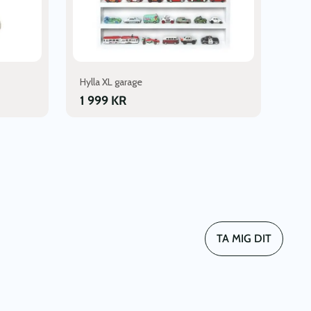
Hylla XL garage
1 999
KR
TA MIG DIT