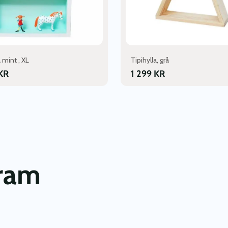
 mint , XL
Tipihylla, grå
KR
1 299
KR
gram