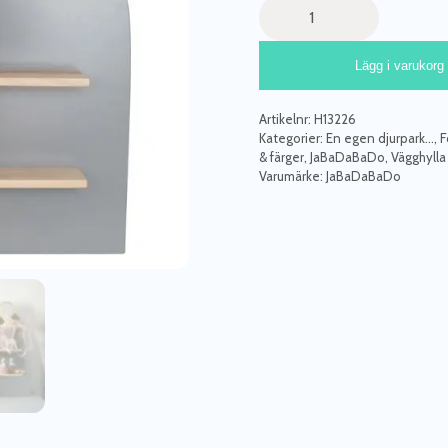
Jabadabado,
hylla
elefant
Lägg i varukorg
mängd
Artikelnr:
H13226
Kategorier:
En egen djurpark...
,
F
& färger
,
JaBaDaBaDo
,
Vägghylla
Varumärke:
JaBaDaBaDo