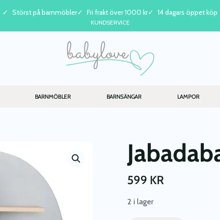
Störst på barnmöbler
Fri frakt över 1000 kr
14 dagars öppet köp
KUNDSERVICE
BARNMÖBLER
BARNSÄNGAR
LAMPOR
Jabadaba
599
KR
2 i lager