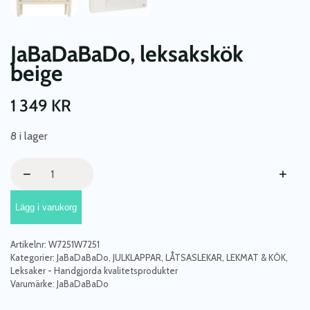
JaBaDaBaDo, leksakskök
beige
1 349
KR
8 i lager
JaBaDaBaDo,
−
+
leksakskök
beige
Lägg i varukorg
mängd
Artikelnr:
W7251W7251
Kategorier:
JaBaDaBaDo
,
JULKLAPPAR
,
LÅTSASLEKAR
,
LEKMAT & KÖK
,
Leksaker - Handgjorda kvalitetsprodukter
Varumärke:
JaBaDaBaDo