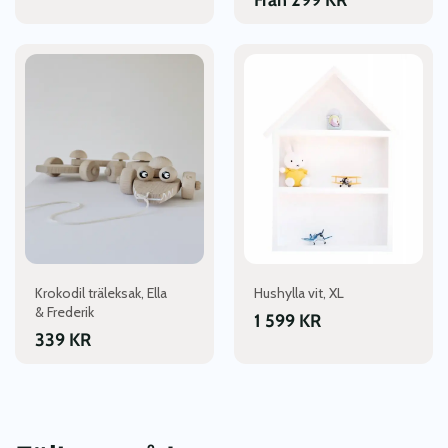
Från
299
KR
Krokodil träleksak, Ella
Hushylla vit, XL
& Frederik
1 599
KR
339
KR