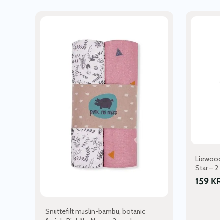
Liewood
Star – 2
159
K
Snuttefilt muslin-bambu, botanic