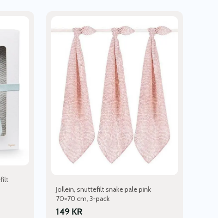
ilt
Jollein, snuttefilt snake pale pink
70×70 cm, 3-pack
149
KR