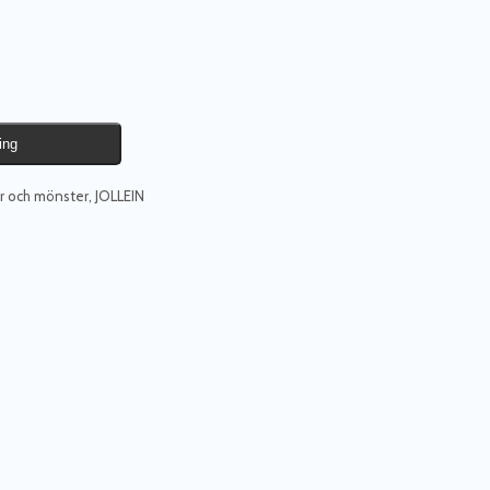
ing
ger och mönster
,
JOLLEIN