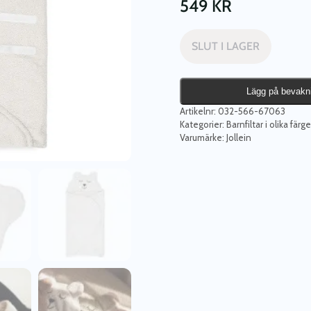
549
KR
SLUT I LAGER
Lägg på bevakn
Artikelnr:
032-566-67063
Kategorier:
Barnfiltar i olika fär
Varumärke:
Jollein