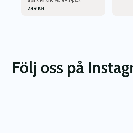
& pink, Pink No More – 2-pack
249
KR
Följ oss på Insta