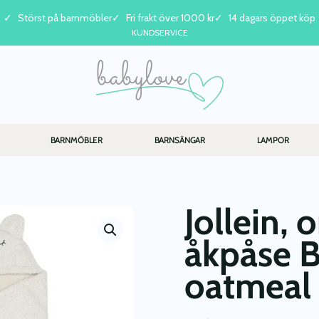
Störst på barnmöbler
Fri frakt över 1000 kr
14 dagars öppet köp
KUNDSERVICE
BARNMÖBLER
BARNSÄNGAR
LAMPOR
Jollein,
åkpåse B
oatmeal