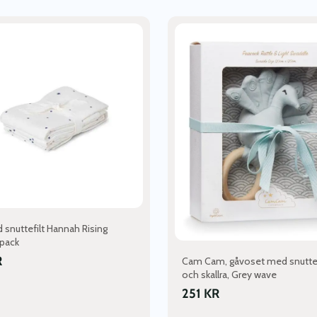
 snuttefilt Hannah Rising
 pack
R
Cam Cam, gåvoset med snuttef
och skallra, Grey wave
251
KR