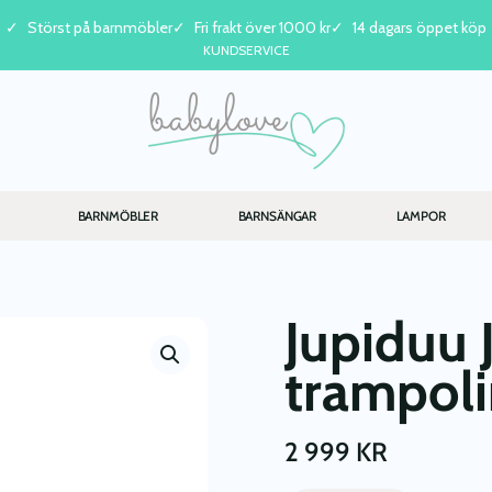
Störst på barnmöbler
Fri frakt över 1000 kr
14 dagars öppet köp
KUNDSERVICE
BARNMÖBLER
BARNSÄNGAR
LAMPOR
Jupiduu
trampoli
2 999
KR