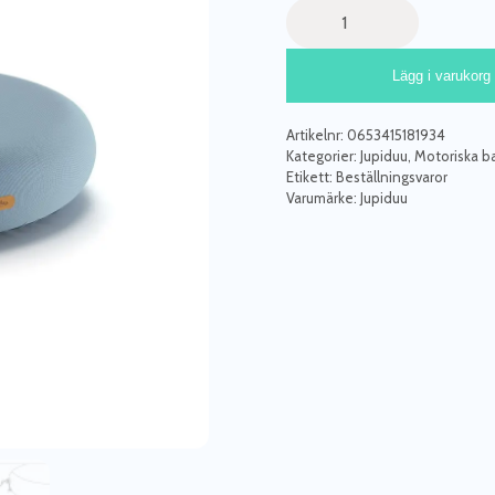
Jupiduu
Jumpspot
trampolin
Lägg i varukorg
blå
mängd
Artikelnr:
0653415181934
Kategorier:
Jupiduu
,
Motoriska b
Etikett:
Beställningsvaror
Varumärke:
Jupiduu