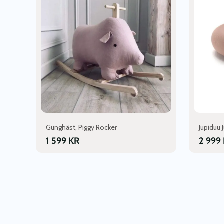
Gunghäst, Piggy Rocker
Jupiduu
1 599
KR
2 999