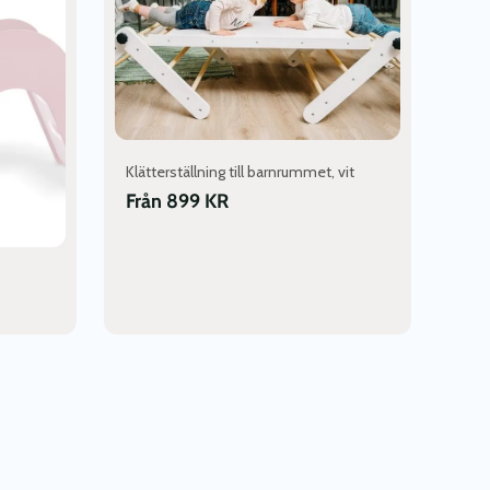
flera
varianter.
De
olika
alternativen
kan
väljas
Klätterställning till barnrummet, vit
på
produktsidan
Från
899
KR