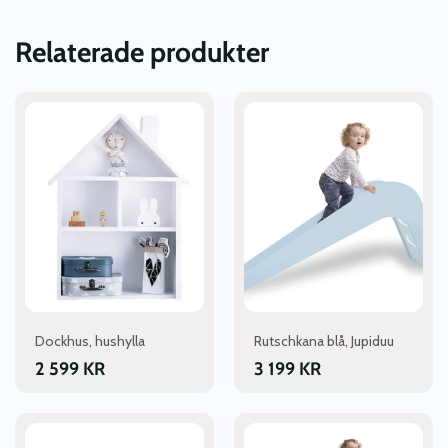
Relaterade produkter
Dockhus, hushylla
Rutschkana blå, Jupiduu
2 599
KR
3 199
KR