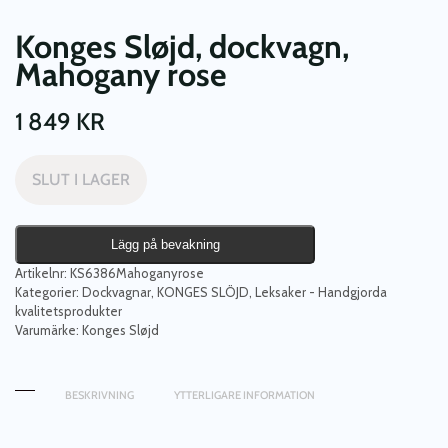
Konges Sløjd, dockvagn,
Mahogany rose
1 849
KR
SLUT I LAGER
Lägg på bevakning
Artikelnr:
KS6386Mahoganyrose
Kategorier:
Dockvagnar
,
KONGES SLÖJD
,
Leksaker - Handgjorda
kvalitetsprodukter
Varumärke:
Konges Sløjd
BESKRIVNING
YTTERLIGARE INFORMATION