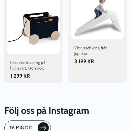
Vit rutschkana från
Jupiduu
3 199
KR
Leksaksförvaring på
hjul svart, Ooh noo
1 299
KR
Följ oss på Instagram
TA MIG DIT