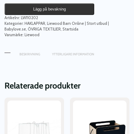
Lägg på bevakning
Artikelnr:
LW110202
Kategorier:
HAKLAPPAR
,
Liewood Barn Online | Stort utbud |
Babylove.se
,
ÖVRIGA TEXTILIER
,
Startsida
Varumärke:
Liewood
BESKRIVNING
YTTERLIGARE INFORMATION
Relaterade produkter
Den
här
produkten
har
flera
varianter.