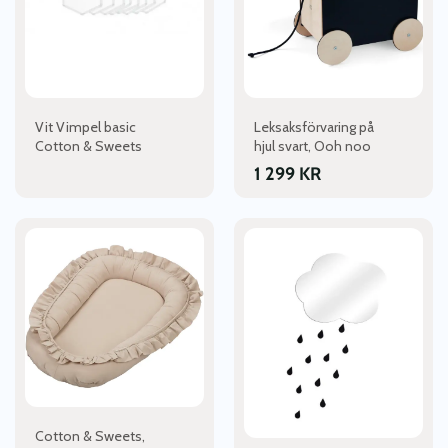
De
olika
alternativen
kan
väljas
Vit Vimpel basic
Leksaksförvaring på
på
Cotton & Sweets
hjul svart, Ooh noo
produktsidan
1 299
KR
Cotton & Sweets,