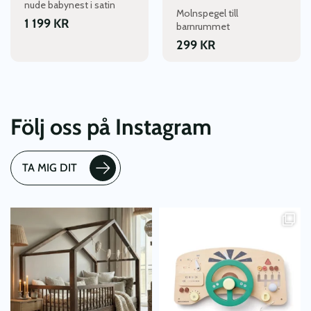
nude babynest i satin
Molnspegel till
1 199
KR
barnrummet
299
KR
Följ oss på Instagram
TA MIG DIT