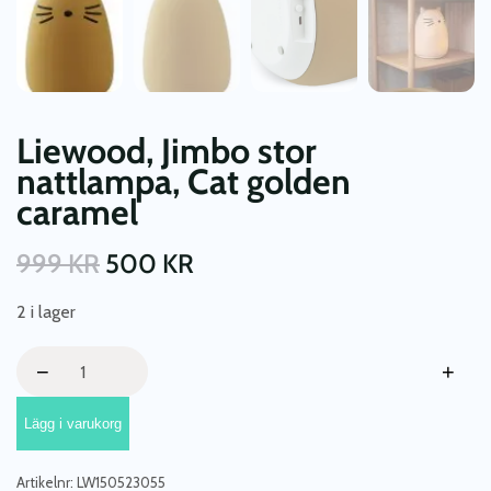
Liewood, Jimbo stor
nattlampa, Cat golden
caramel
999
KR
500
KR
2 i lager
Liewood,
−
+
Jimbo
stor
Lägg i varukorg
nattlampa,
Cat
golden
Artikelnr:
LW150523055