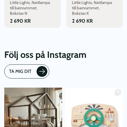
Little Lights, Nattlampa
Little Lights, Nattlampa
på
på
till barnrummet,
till barnrummet,
produktsidan
produktsidan
Bokstav N
Bokstav K
2 690
KR
2 690
KR
Följ oss på Instagram
TA MIG DIT