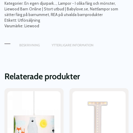
caramel
Kategorier:
En egen djurpark...
,
Lampor - I olika färg och mönster
,
mängd
Liewood Barn Online | Stort utbud | Babylove.se
,
Nattlampor som
sätter färg på barnummet
,
REA på utvalda barnprodukter
Etikett:
Utförsäljning
Varumärke:
Liewood
BESKRIVNING
YTTERLIGARE INFORMATION
Relaterade produkter
Den
här
produkten
har
flera
varianter.
De