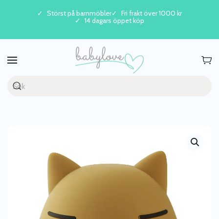
Störst på barnmöbler
Fri frakt över 1000 kr
14 dagars öppet köp
Skip to main content