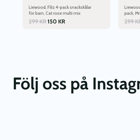
Liewood, Filiz 4-pack snackskålar
Liewood,
för barn, Cat rose multi mix
pack, Mr
299
KR
150
KR
299
K
Följ oss på Insta