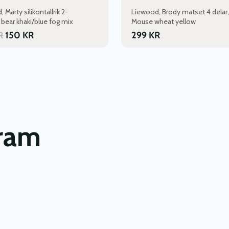
 Marty silikontallrik 2-
Liewood, Brody matset 4 delar,
 bear khaki/blue fog mix
Mouse wheat yellow
R
150
KR
299
KR
gram