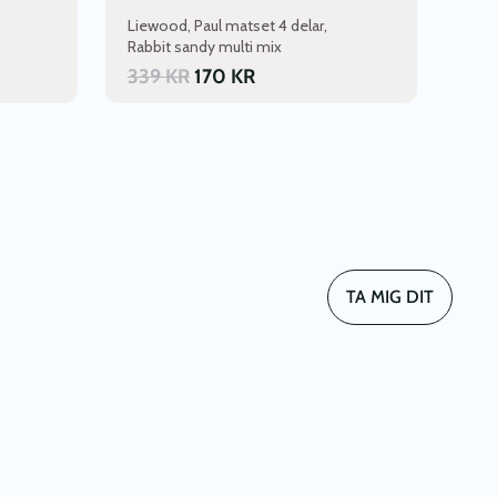
Liewood, Paul matset 4 delar,
Rabbit sandy multi mix
339
KR
170
KR
TA MIG DIT