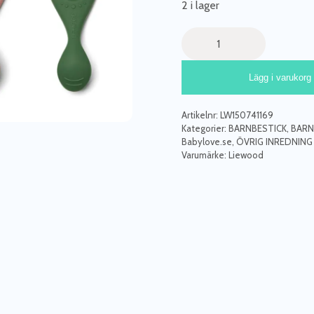
2 i lager
Liewood,
Liva
silikon
Lägg i varukorg
sked
4-
pack,
Artikelnr:
LW150741169
Eden
Kategorier:
BARNBESTICK
,
BARN
multi
Babylove.se
,
ÖVRIG INREDNING
Varumärke:
Liewood
mix
mängd