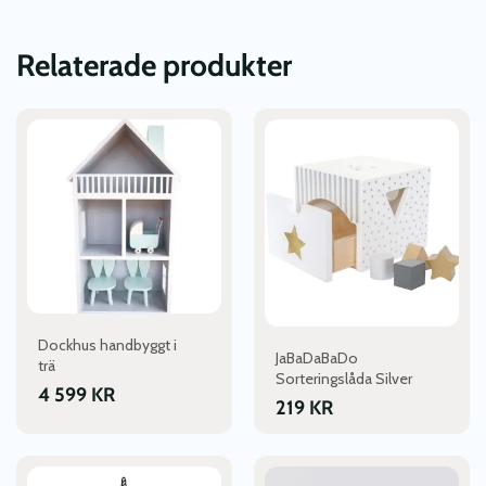
Relaterade produkter
Dockhus handbyggt i
JaBaDaBaDo
trä
Sorteringslåda Silver
4 599
KR
219
KR