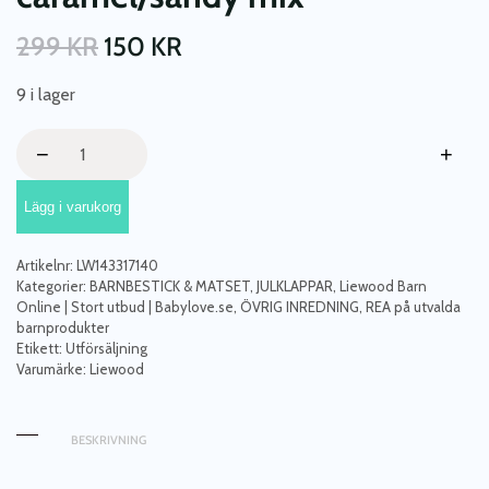
299
KR
150
KR
9 i lager
Liewood,
−
+
Marty
silikontallrik
Lägg i varukorg
2-
pack,
Mr
Artikelnr:
LW143317140
bear
Kategorier:
BARNBESTICK & MATSET
,
JULKLAPPAR
,
Liewood Barn
golden
Online | Stort utbud | Babylove.se
,
ÖVRIG INREDNING
,
REA på utvalda
barnprodukter
caramel/sandy
Etikett:
Utförsäljning
mix
Varumärke:
Liewood
mängd
BESKRIVNING