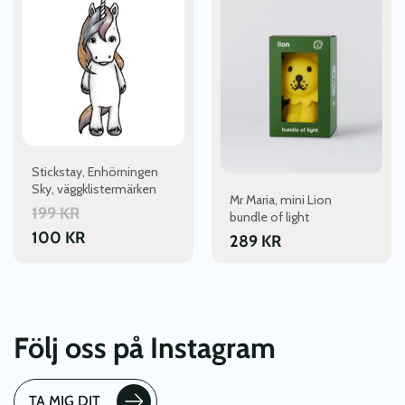
Stickstay, Enhörningen
Sky, väggklistermärken
Mr Maria, mini Lion
199
KR
bundle of light
100
KR
289
KR
Följ oss på Instagram
TA MIG DIT