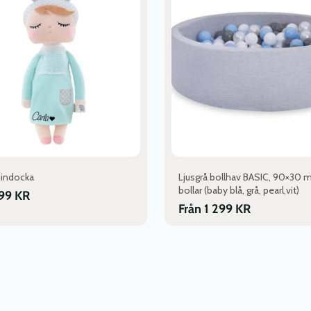
flera
varianter.
De
olika
en
alternativen
kan
väljas
på
dan
produktsidan
nindocka
Ljusgrå bollhav BASIC, 90×30 
bollar (baby blå, grå, pearl,vit)
99
KR
Från
1 299
KR