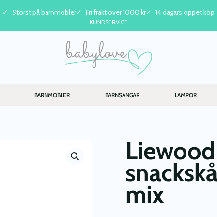
Störst på barnmöbler
Fri frakt över 1000 kr
14 dagars öppet köp
KUNDSERVICE
BARNMÖBLER
BARNSÄNGAR
LAMPOR
Liewood,
snackskål
mix