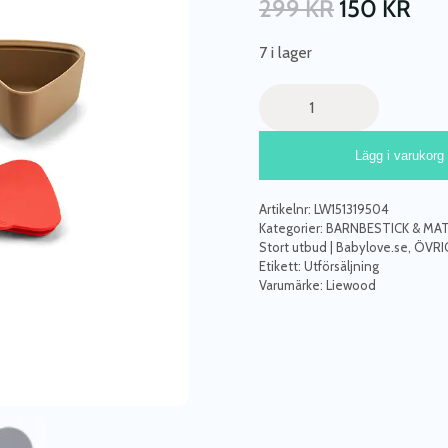
299
KR
150
KR
7 i lager
Liewood,
Toto
4-
Lägg i varukorg
pack
snackskålar
i
Artikelnr:
LW151319504
silikon,
Kategorier:
BARNBESTICK & MA
Multi
Stort utbud | Babylove.se
,
ÖVRI
Etikett:
Utförsäljning
mix
Varumärke:
Liewood
mängd