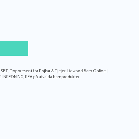
TSET
,
Doppresent för Pojkar & Tjejer
,
Liewood Barn Online |
G INREDNING
,
REA på utvalda barnprodukter