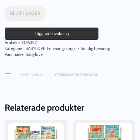
SLUT I LAGER
Lägg på bevakning
Artikelnr:
OR53SZ
Kategorier:
BABYLOVE
,
Förvaringskorgar - Smidig förvaring
Varumärke:
Babylove
BESKRIVNING
YTTERLIGARE INFORMATION
Relaterade produkter