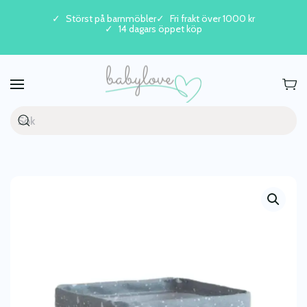
Störst på barnmöbler
Fri frakt över 1000 kr
14 dagars öppet köp
Skip to main content