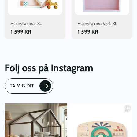
Hushylla rosa, XL
Hushylla rosa&grå, XL
1 599
KR
1 599
KR
Följ oss på Instagram
TA MIG DIT