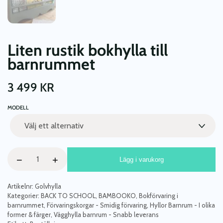
Liten rustik bokhylla till
barnrummet
3 499
KR
MODELL
Liten
−
+
Lägg i varukorg
rustik
bokhylla
till
Artikelnr:
Golvhylla
barnrummet
Kategorier:
BACK TO SCHOOL
,
BAMBOOKO
,
Bokförvaring i
barnrummet
,
Förvaringskorgar - Smidig förvaring
,
Hyllor Barnrum - I olika
mängd
former & färger
,
Vägghylla barnrum - Snabb leverans