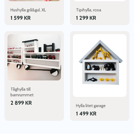
Hushylla grå&gul, XL
Tipihylla, rosa
1 599
KR
1 299
KR
Tåghylla till
barnrummet
2 899
KR
Hylla litet garage
1 499
KR