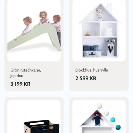
Grön rutschkana,
Dockhus, hushylla
Jupiduu
2 599
KR
3 199
KR