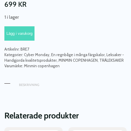
699
KR
1 i lager
Minmin
Lägg i varukorg
Copenhagen,
stor
regnbåge
Artikelnr:
BRE7
earthy
Kategorier:
Cyber Monday
,
En regnbåge i många färgskalor
,
Leksaker -
Handgjorda kvalitetsprodukter
,
MINMIN COPENHAGEN
,
TRÄLEKSAKER
mängd
Varumärke:
Minmin copenhagen
BESKRIVNING
Relaterade produkter