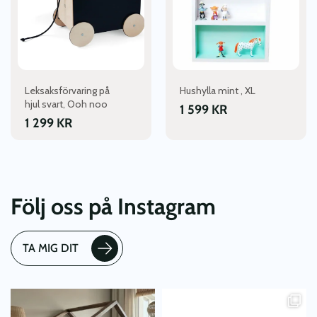
Leksaksförvaring på
Hushylla mint , XL
hjul svart, Ooh noo
1 599
KR
1 299
KR
Följ oss på Instagram
TA MIG DIT