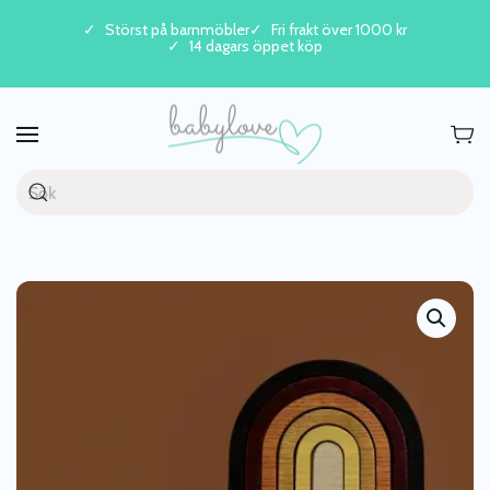
Störst på barnmöbler
Fri frakt över 1000 kr
14 dagars öppet köp
Skip to main content