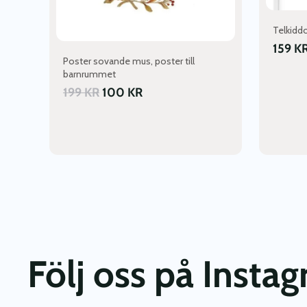
Telkiddo
159
K
Poster sovande mus, poster till
barnrummet
199
KR
100
KR
Följ oss på Insta