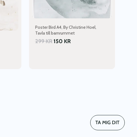
Poster Bird A4, By Christine Hoel,
Tavla till barnrummet
299
KR
150
KR
TA MIG DIT