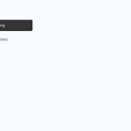
ing
sters