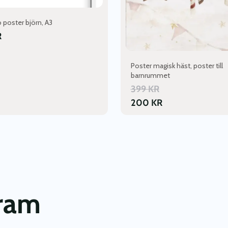
produktsidan
 poster björn, A3
R
Poster magisk häst, poster till
barnrummet
399
KR
200
KR
gram