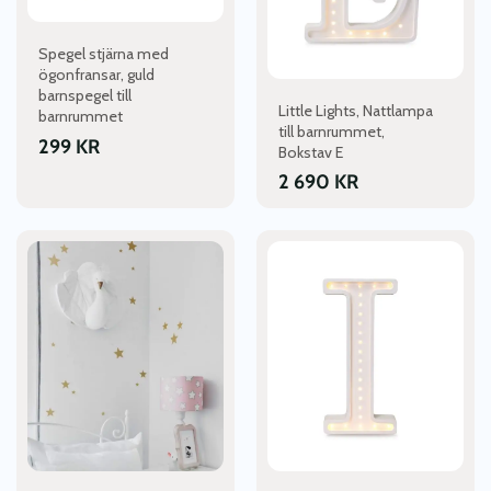
olika
alternativen
Spegel stjärna med
kan
ögonfransar, guld
väljas
barnspegel till
Little Lights, Nattlampa
på
barnrummet
till barnrummet,
produktsidan
299
KR
Bokstav E
2 690
KR
Den
här
produkten
har
flera
varianter.
De
olika
alternativen
kan
väljas