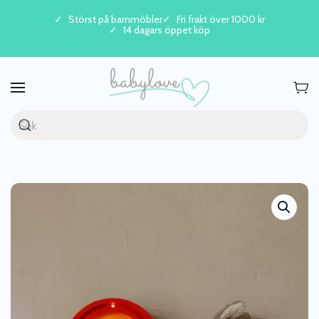
Störst på barnmöbler
Fri frakt över 1000 kr
14 dagars öppet köp
Skip to main content