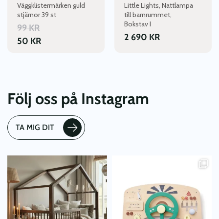
Väggklistermärken guld
Little Lights, Nattlampa
på
stjärnor 39 st
till barnrummet,
produktsidan
Bokstav I
99
KR
2 690
KR
50
KR
Följ oss på Instagram
TA MIG DIT