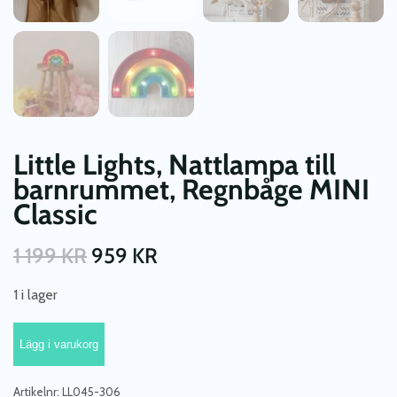
Little Lights, Nattlampa till
barnrummet, Regnbåge MINI
Classic
1 199
KR
959
KR
1 i lager
Little
Lägg i varukorg
Lights,
Nattlampa
till
Artikelnr:
LL045-306