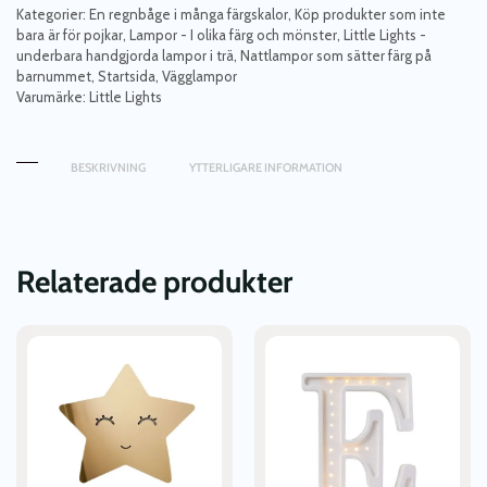
barnrummet,
Kategorier:
En regnbåge i många färgskalor
,
Köp produkter som inte
bara är för pojkar
,
Lampor - I olika färg och mönster
,
Little Lights -
Regnbåge
underbara handgjorda lampor i trä
,
Nattlampor som sätter färg på
MINI
barnummet
,
Startsida
,
Vägglampor
Classic
Varumärke:
Little Lights
mängd
BESKRIVNING
YTTERLIGARE INFORMATION
Relaterade produkter
Den
här
produkten
har
flera
varianter.
De