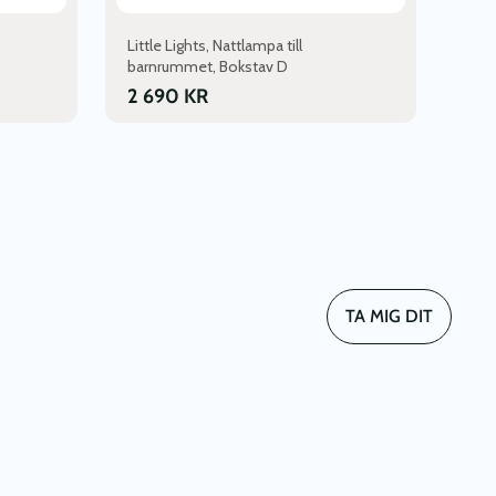
Little Lights, Nattlampa till
barnrummet, Bokstav D
2 690
KR
TA MIG DIT