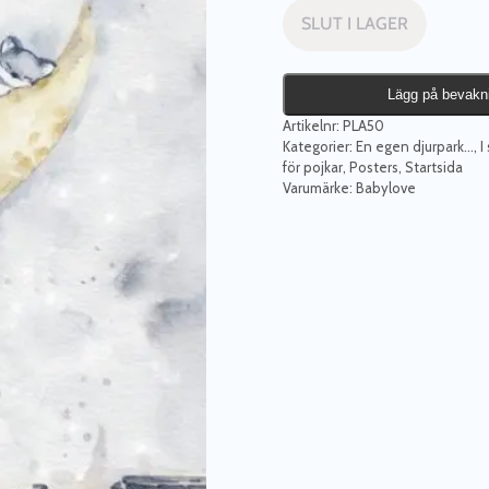
SLUT I LAGER
Lägg på bevakn
Artikelnr:
PLA50
Kategorier:
En egen djurpark...
,
I
för pojkar
,
Posters
,
Startsida
Varumärke:
Babylove