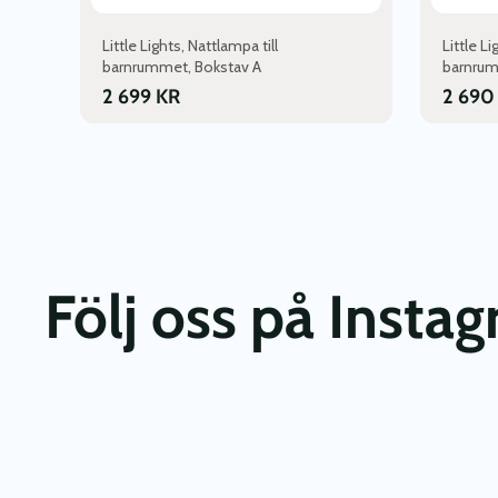
Little Lights, Nattlampa till
Little Li
barnrummet, Bokstav A
barnrum
2 699
KR
2 69
Följ oss på Insta