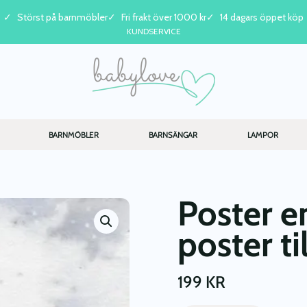
Störst på barnmöbler
Fri frakt över 1000 kr
14 dagars öppet köp
KUNDSERVICE
BARNMÖBLER
BARNSÄNGAR
LAMPOR
Poster e
poster t
199
KR