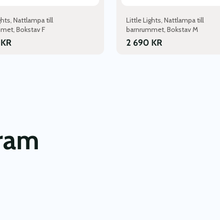
ghts, Nattlampa till
Little Lights, Nattlampa till
met, Bokstav F
barnrummet, Bokstav M
0
KR
2 690
KR
gram