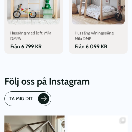
De
De
olika
olika
alternativen
alternativen
kan
kan
väljas
väljas
Hussäng med loft, Mila
Hussäng våningssäng,
på
på
DMPA
Mila DMP
produktsidan
produktsidan
Från
6 799
KR
Från
6 099
KR
Följ oss på Instagram
TA MIG DIT