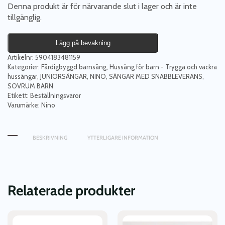
Denna produkt är för närvarande slut i lager och är inte
tillgänglig.
Lägg på bevakning
Artikelnr:
5904183481159
Kategorier:
Färdigbyggd barnsäng
,
Hussäng för barn - Trygga och vackra
hussängar
,
JUNIORSÄNGAR
,
NINO
,
SÄNGAR MED SNABBLEVERANS
,
SOVRUM BARN
Etikett:
Beställningsvaror
Varumärke:
Nino
BESKRIVNING
YTTERLIGARE INFORMATION
Relaterade produkter
Den
Den