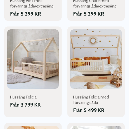
Hussäng Alex med
Hussäng Chloe med
på
på
förvaringslåda/extrasäng
förvaringslåda/extrasäng
produktsidan
produktsidan
Från
5 299
KR
Från
5 299
KR
Den
Den
här
här
produkten
produkten
har
har
flera
flera
varianter.
varianter.
De
De
olika
olika
alternativen
alternativen
kan
kan
väljas
väljas
Hussäng Felicia
Hussäng Felicia med
på
på
förvaringslåda
Från
3 799
KR
produktsidan
produktsidan
Från
5 499
KR
Den
Den