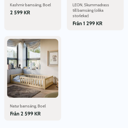
väljas
väljas
Kashmir barnsäng, Boel
LEON, Skummadrass
på
på
till barnsäng (olika
2 599
KR
produktsidan
produktsidan
storlekar)
Från
1 299
KR
Den
här
produkten
har
flera
varianter.
De
olika
alternativen
kan
väljas
Natur barnsäng, Boel
på
Från
2 599
KR
produktsidan