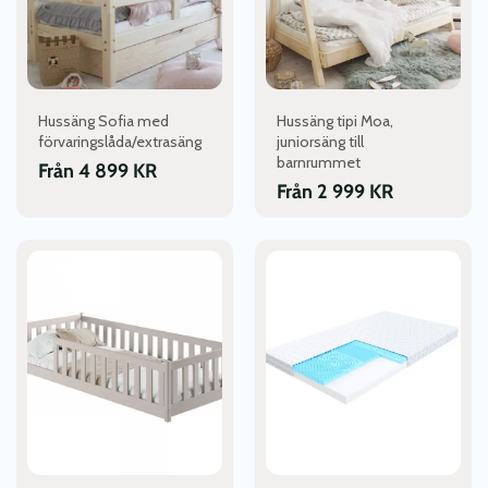
De
De
olika
olika
alternativen
alternativen
kan
kan
väljas
väljas
Hussäng Sofia med
Hussäng tipi Moa,
på
på
förvaringslåda/extrasäng
juniorsäng till
produktsidan
produktsidan
barnrummet
Från
4 899
KR
Från
2 999
KR
Den
Den
här
här
produkten
produkten
har
har
flera
flera
varianter.
varianter.
De
De
olika
olika
alternativen
alternativen
kan
kan