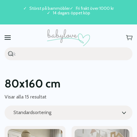
Störst på barnmöbler
Fri frakt över 1000 kr
14 dagars öppet köp
Skip to main content
80x160 cm
Visar alla 15 resultat
Den
Den
här
här