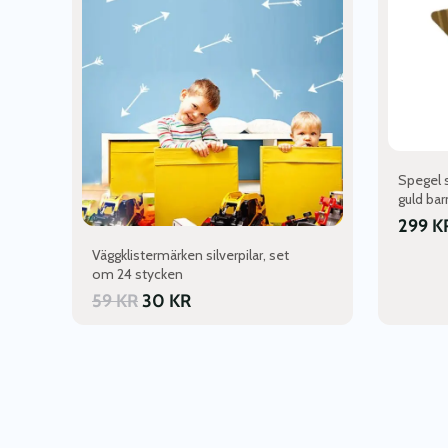
Spegel 
guld ba
299
K
Väggklistermärken silverpilar, set
om 24 stycken
59
KR
30
KR