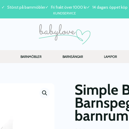
Störst på barnmöbler
Fri frakt över 1000 kr
14 dagars öppet köp
KUNDSERVICE
BARNMÖBLER
BARNSÄNGAR
LAMPOR
Simple 
Barnspege
barnru