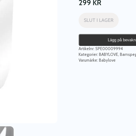
299
KR
SLUT I LAGER
Lägg på bevakn
Artikelnr:
SPE00009994
Kategorier:
BABYLOVE
,
Barnspegl
Varumärke:
Babylove