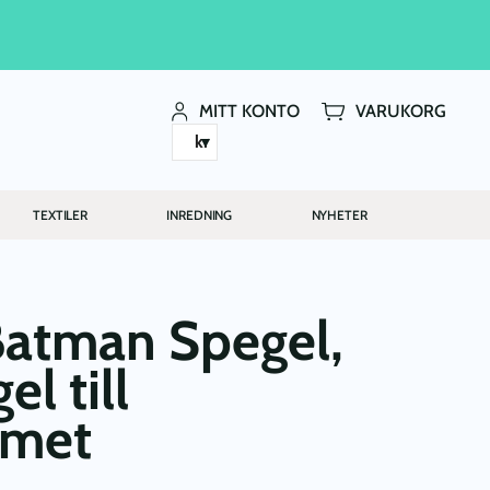
MITT KONTO
VARUKORG
kr
TEXTILER
INREDNING
NYHETER
Batman Spegel,
l till
mmet