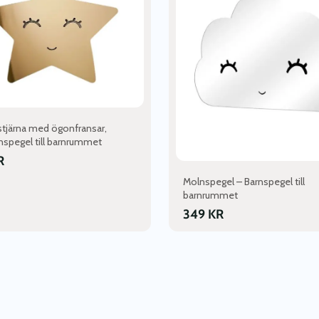
flera
varianter.
De
olika
alternativen
kan
väljas
på
stjärna med ögonfransar,
produktsidan
rnspegel till barnrummet
R
Molnspegel – Barnspegel till
barnrummet
349
KR