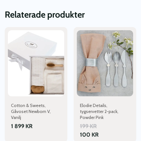
Relaterade produkter
Cotton & Sweets,
Elodie Details,
Gåvoset Newborn V,
tygservetter 2-pack,
Vanilj
Powder Pink
1 899
KR
199
KR
100
KR