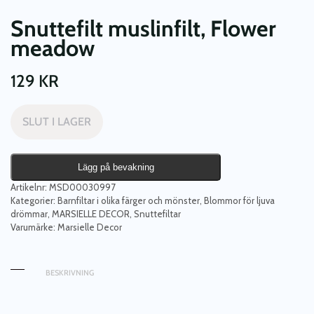
Snuttefilt muslinfilt, Flower
meadow
129
KR
SLUT I LAGER
Lägg på bevakning
Artikelnr:
MSD00030997
Kategorier:
Barnfiltar i olika färger och mönster
,
Blommor för ljuva
drömmar
,
MARSIELLE DECOR
,
Snuttefiltar
Varumärke:
Marsielle Decor
BESKRIVNING