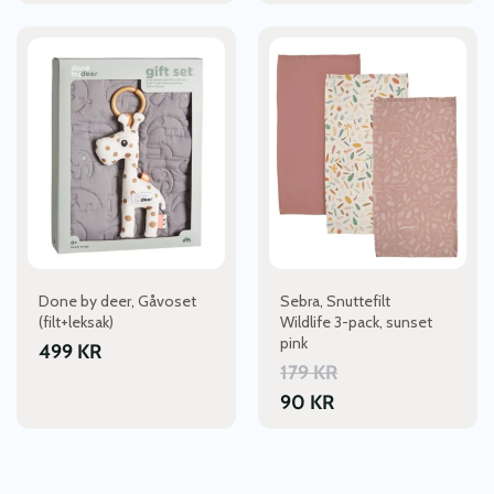
Done by deer, Gåvoset
Sebra, Snuttefilt
(filt+leksak)
Wildlife 3-pack, sunset
pink
499
KR
179
KR
90
KR