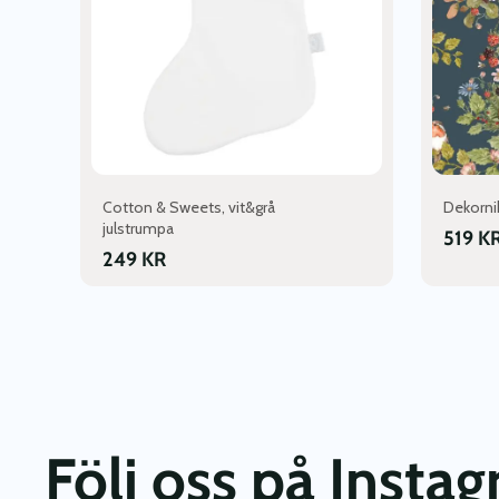
Cotton & Sweets, vit&grå
Dekorni
julstrumpa
519
K
249
KR
Följ oss på Insta