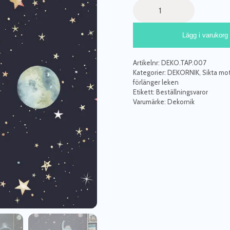
Dekornik,
tapet
Rymden,
Lägg i varukorg
Kosmos
mängd
Artikelnr:
DEKO.TAP.007
Kategorier:
DEKORNIK
,
Sikta mo
förlänger leken
Etikett:
Beställningsvaror
Varumärke:
Dekornik