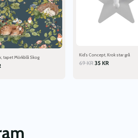
Kid’s Concept, Krok star grå
k, tapet Mörkblå Skog
69
KR
35
KR
R
gram