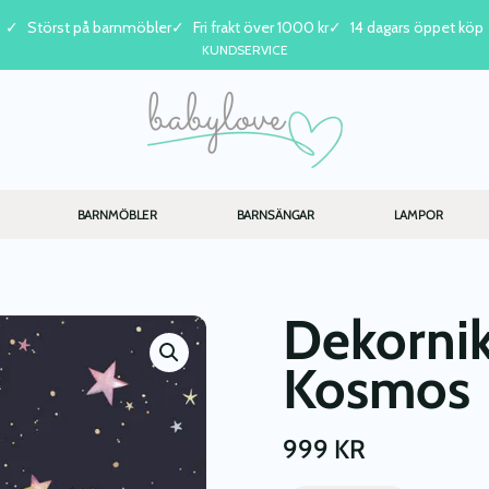
Störst på barnmöbler
Fri frakt över 1000 kr
14 dagars öppet köp
KUNDSERVICE
BARNMÖBLER
BARNSÄNGAR
LAMPOR
Dekornik
Kosmos
999
KR