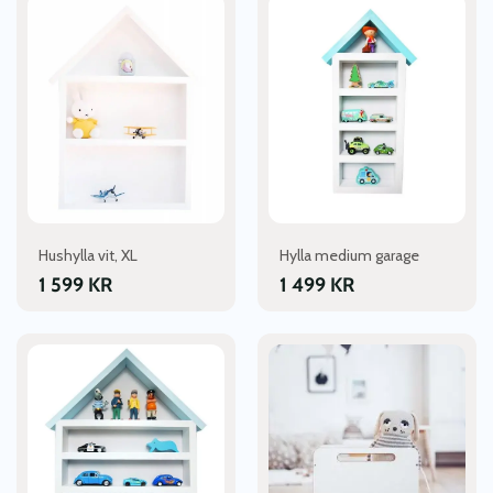
Hushylla vit, XL
Hylla medium garage
1 599
KR
1 499
KR