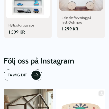
Leksaksförvaring på
hjul, Ooh noo
Hylla stort garage
1 299
KR
1 599
KR
Följ oss på Instagram
TA MIG DIT