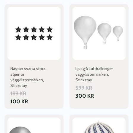
Nästan svarta stora
Ljusgrå Luftballonger
stjärnor
väggklistermärken,
väggklistermärken,
Stickstay
Stickstay
599
KR
199
KR
300
KR
100
KR