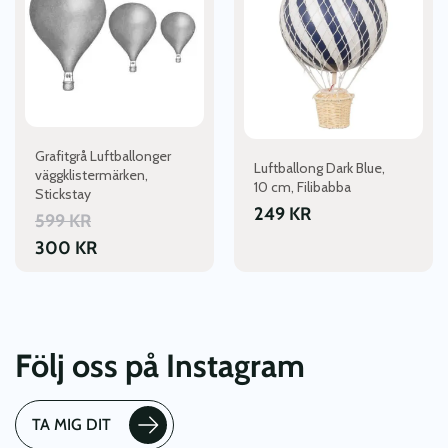
Grafitgrå Luftballonger
Luftballong Dark Blue,
väggklistermärken,
10 cm, Filibabba
Stickstay
249
KR
599
KR
300
KR
Följ oss på Instagram
TA MIG DIT