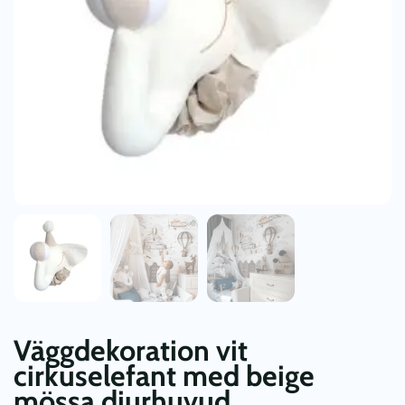
Väggdekoration vit
cirkuselefant med beige
mössa djurhuvud