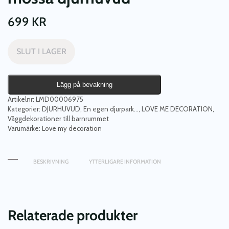
699
KR
SLUT I LAGER
Lägg på bevakning
Artikelnr:
LMD00006975
Kategorier:
DJURHUVUD
,
En egen djurpark...
,
LOVE ME DECORATION
,
Väggdekorationer till barnrummet
Varumärke:
Love my decoration
BESKRIVNING
YTTERLIGARE INFORMATION
Relaterade produkter