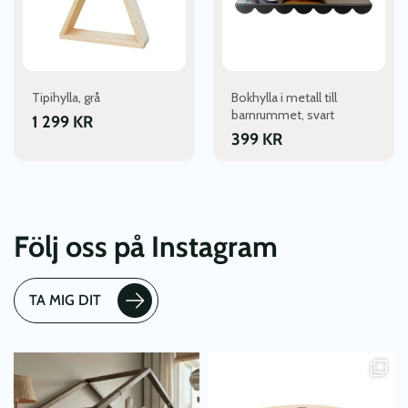
Tipihylla, grå
Bokhylla i metall till
barnrummet, svart
1 299
KR
399
KR
Följ oss på Instagram
TA MIG DIT