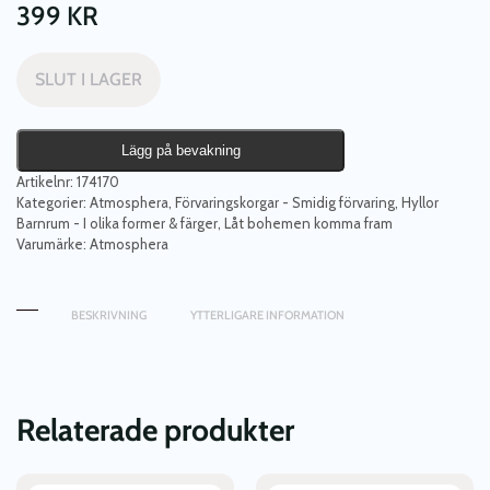
399
KR
SLUT I LAGER
Lägg på bevakning
Artikelnr:
174170
Kategorier:
Atmosphera
,
Förvaringskorgar - Smidig förvaring
,
Hyllor
Barnrum - I olika former & färger
,
Låt bohemen komma fram
Varumärke:
Atmosphera
BESKRIVNING
YTTERLIGARE INFORMATION
Relaterade produkter