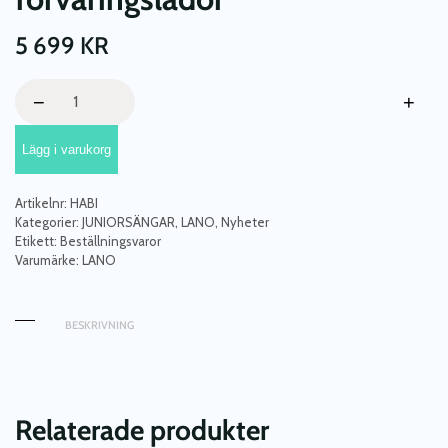
5 699
KR
Vit
−
+
barnsäng
Hedda
Lägg i varukorg
90x200
cm
med
Artikelnr:
HABI
extrasäng
Kategorier:
JUNIORSÄNGAR
,
LANO
,
Nyheter
och
Etikett:
Beställningsvaror
Varumärke:
LANO
förvaringslådor
mängd
BESKRIVNING
Relaterade produkter