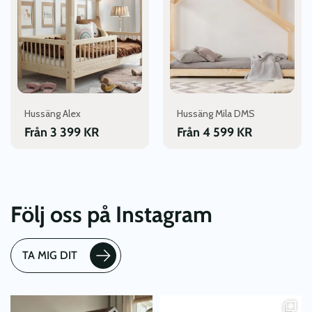
flera
flera
varianter.
varianter.
De
De
olika
olika
alternativen
alternativen
kan
kan
väljas
väljas
Hussäng Alex
Hussäng Mila DMS
på
på
produktsidan
produktsidan
Från
3 399
KR
Från
4 599
KR
Följ oss på Instagram
TA MIG DIT