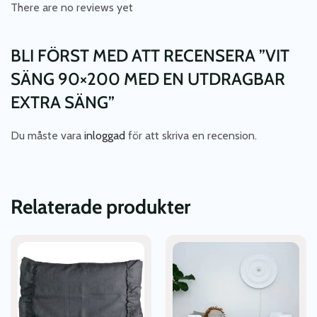
There are no reviews yet
BLI FÖRST MED ATT RECENSERA ”VIT
SÄNG 90×200 MED EN UTDRAGBAR
EXTRA SÄNG”
Du måste vara
inloggad
för att skriva en recension.
Relaterade produkter
Den
Den
här
här
produkten
produkten
har
har
flera
flera