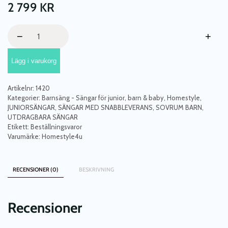
2 799
KR
Vit
−
+
säng
90x200
Lägg i varukorg
med
en
utdragbar
Artikelnr:
1420
extra
Kategorier:
Barnsäng - Sängar för junior, barn & baby
,
Homestyle
,
säng
JUNIORSÄNGAR
,
SÄNGAR MED SNABBLEVERANS
,
SOVRUM BARN
,
UTDRAGBARA SÄNGAR
mängd
Etikett:
Beställningsvaror
Varumärke:
Homestyle4u
RECENSIONER (0)
BESKRIVNING
Recensioner