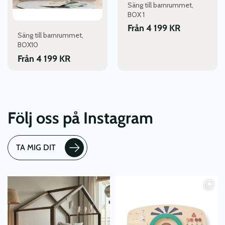
alternativen
alternativen
Säng till barnrummet,
kan
kan
BOX 1
väljas
väljas
Från
4 199
KR
Säng till barnrummet,
på
på
BOX10
produktsidan
produktsidan
Från
4 199
KR
Följ oss på Instagram
TA MIG DIT