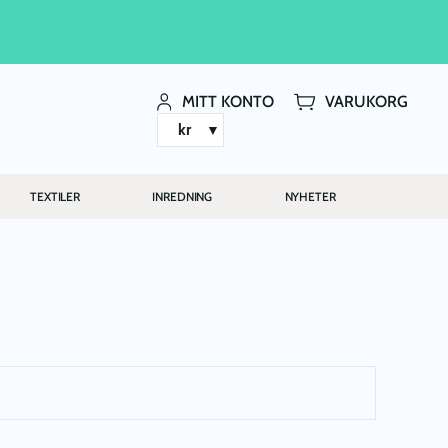
MITT KONTO
VARUKORG
kr
TEXTILER
INREDNING
NYHETER