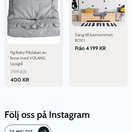
har
har
flera
flera
varianter.
varianter.
De
De
olika
olika
alternativen
alternativen
Säng till barnrummet,
kan
kan
BOX 1
väljas
väljas
Från
4 199
KR
Ng Baby Påslakan av
på
på
linne med VOLANG,
produktsidan
produktsidan
Ljusgrå
799
KR
400
KR
Följ oss på Instagram
TA MIG DIT