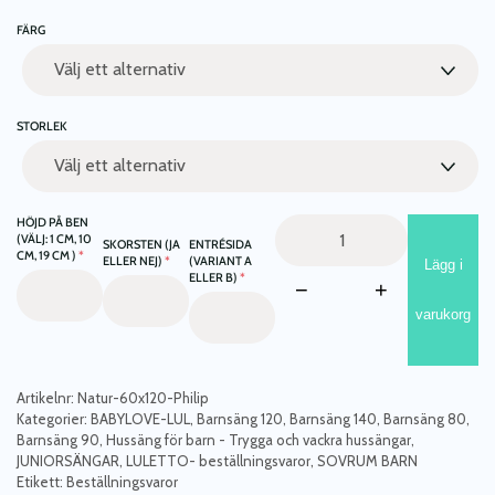
FÄRG
STORLEK
HÖJD PÅ BEN
Barnsäng
(VÄLJ: 1 CM, 10
SKORSTEN (JA
ENTRÉSIDA
Philip
CM, 19 CM )
*
ELLER NEJ)
*
(VARIANT A
Lägg i
hussäng
ELLER B)
*
−
+
mängd
varukorg
Artikelnr:
Natur-60x120-Philip
Kategorier:
BABYLOVE-LUL
,
Barnsäng 120
,
Barnsäng 140
,
Barnsäng 80
,
Barnsäng 90
,
Hussäng för barn - Trygga och vackra hussängar
,
JUNIORSÄNGAR
,
LULETTO- beställningsvaror
,
SOVRUM BARN
Etikett:
Beställningsvaror