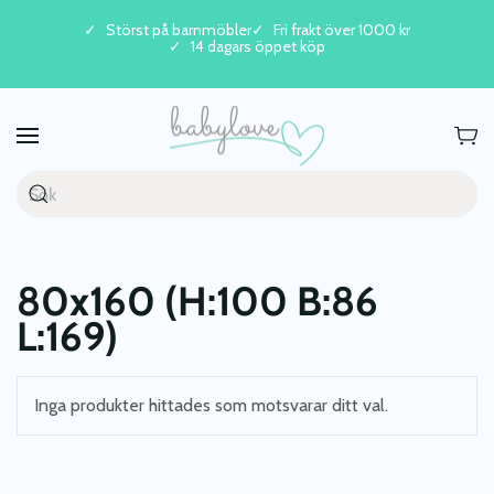
Störst på barnmöbler
Fri frakt över 1000 kr
14 dagars öppet köp
Skip to main content
80x160 (H:100 B:86
L:169)
Inga produkter hittades som motsvarar ditt val.