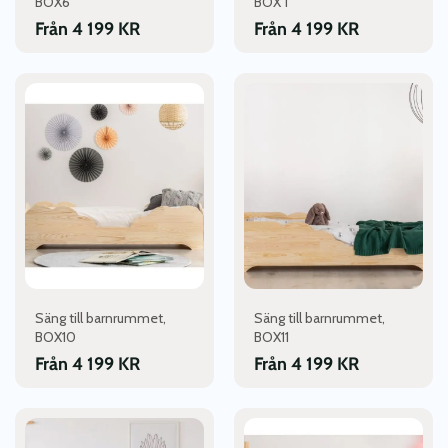
BOX6
BOX 1
produktsidan
produktsidan
Från
4 199
KR
Från
4 199
KR
Den
Den
här
här
produkten
produkten
har
har
flera
flera
varianter.
varianter.
De
De
olika
olika
alternativen
alternativen
kan
kan
väljas
väljas
Säng till barnrummet,
Säng till barnrummet,
på
på
BOX10
BOX11
produktsidan
produktsidan
Från
4 199
KR
Från
4 199
KR
Den
Den
här
här