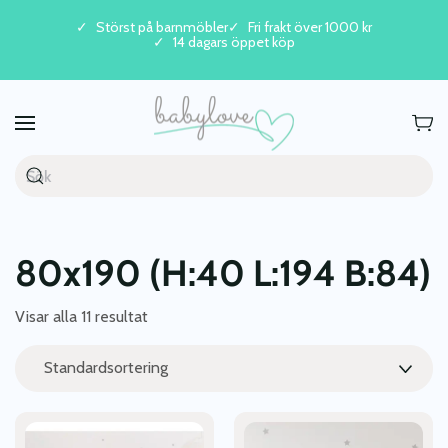
Störst på barnmöbler
Fri frakt över 1000 kr
14 dagars öppet köp
Skip to main content
80x190 (H:40 L:194 B:84)
Visar alla 11 resultat
Den
Den
här
här