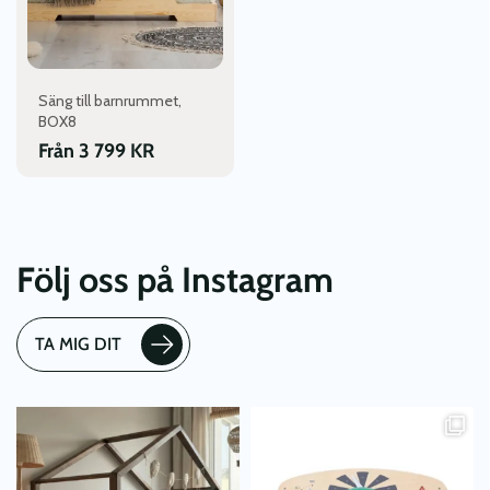
olika
alternativen
kan
väljas
Säng till barnrummet,
på
BOX8
produktsidan
Från
3 799
KR
Följ oss på Instagram
TA MIG DIT