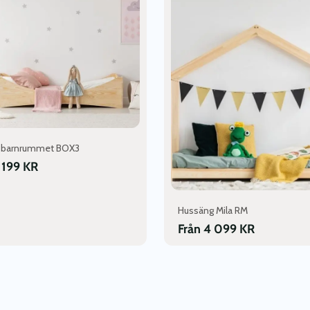
n
produkten
har
flera
varianter.
De
olika
en
alternativen
kan
väljas
på
ll barnrummet BOX3
dan
produktsidan
 199
KR
Hussäng Mila RM
Från
4 099
KR