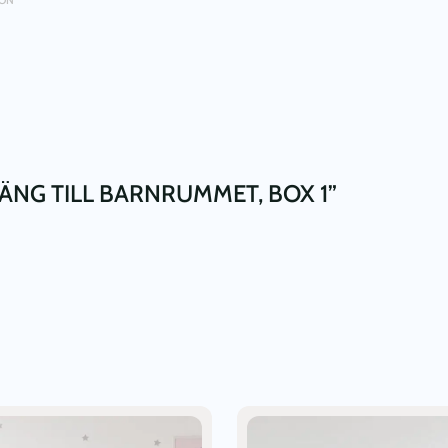
ÄNG TILL BARNRUMMET, BOX 1”
Den
här