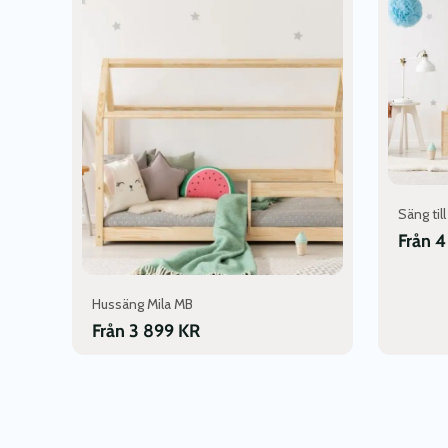
produkten
produkte
har
har
flera
flera
varianter.
varianter.
De
De
olika
olika
alternativen
alternativ
kan
kan
väljas
väljas
på
på
Säng ti
produktsidan
produktsi
Från
4
Hussäng Mila MB
Från
3 899
KR