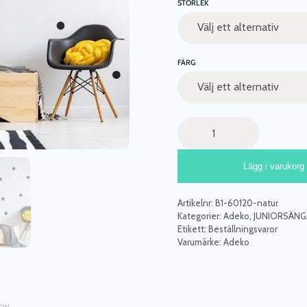
STORLEK
FÄRG
Säng
till
barnrummet,
Lägg i varukorg
BOX
1
mängd
Artikelnr:
B1-60120-natur
Kategorier:
Adeko
,
JUNIORSÄNG
Etikett:
Beställningsvaror
Varumärke:
Adeko
ION