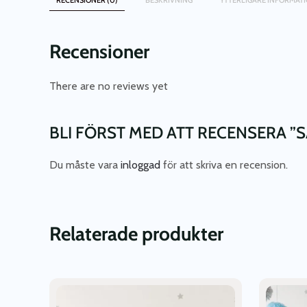
Recensioner
There are no reviews yet
BLI FÖRST MED ATT RECENSERA ”S
Du måste vara
inloggad
för att skriva en recension.
Relaterade produkter
Den
Den
här
här