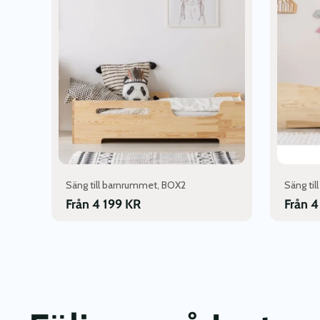
flera
flera
varianter.
varianter.
De
De
olika
olika
alternativen
alternativ
kan
kan
väljas
väljas
på
på
produktsidan
produktsi
Säng till barnrummet, BOX2
Säng ti
Från
4 199
KR
Från
4