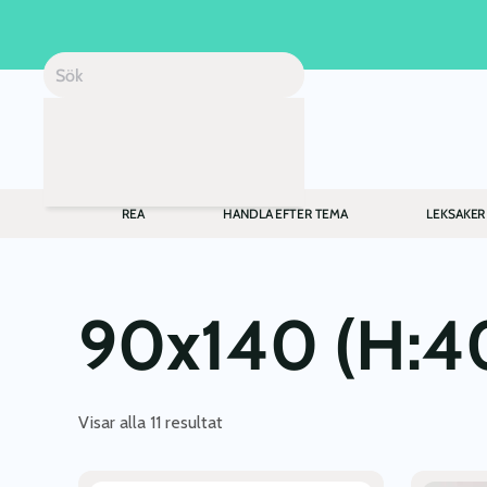
Skip to main content
REA
HANDLA EFTER TEMA
LEKSAKER
90x140 (H:40
Visar alla 11 resultat
Den
Den