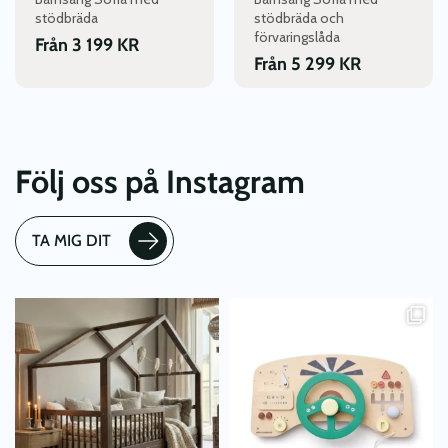
på
på
stödbräda
stödbräda och
produktsidan
produktsidan
förvaringslåda
Från
3 199
KR
Från
5 299
KR
Följ oss på Instagram
TA MIG DIT