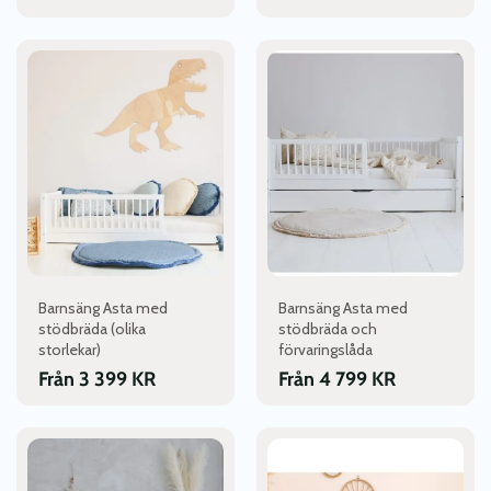
Den
Den
här
här
produkten
produkten
har
har
flera
flera
varianter.
varianter.
De
De
olika
olika
alternativen
alternativen
kan
kan
väljas
väljas
Barnsäng Asta med
Barnsäng Asta med
på
på
stödbräda (olika
stödbräda och
produktsidan
produktsidan
storlekar)
förvaringslåda
Från
3 399
KR
Från
4 799
KR
Den
Den
här
här
produkten
produkten