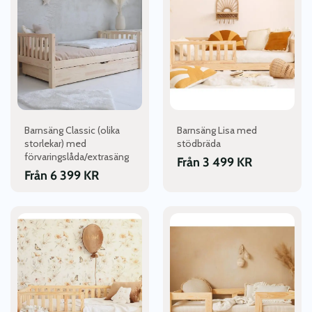
har
har
flera
flera
varianter.
varianter.
De
De
olika
olika
alternativen
alternativen
kan
kan
väljas
väljas
Barnsäng Classic (olika
Barnsäng Lisa med
på
på
storlekar) med
stödbräda
produktsidan
produktsidan
förvaringslåda/extrasäng
Från
3 499
KR
Från
6 399
KR
Den
Den
här
här
produkten
produkten
har
har
flera
flera
varianter.
varianter.
De
De