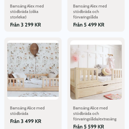
väljas
väljas
Barnsäng Alex med
Barnsäng Alex med
på
på
stödbräda (olika
stödbräda och
produktsidan
produktsidan
storlekar)
förvaringslåda
Från
3 299
KR
Från
5 499
KR
Den
Den
här
här
produkten
produkten
har
har
flera
flera
varianter.
varianter.
De
De
olika
olika
alternativen
alternativen
kan
kan
väljas
väljas
Barnsäng Alice med
Barnsäng Alice med
på
på
stödbräda
stödbräda och
produktsidan
produktsidan
förvaringslåda/extrasäng
Från
3 499
KR
Från
5 599
KR