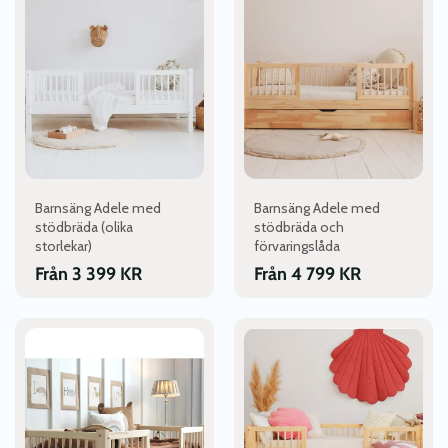
produkten
produkten
har
har
flera
flera
varianter.
varianter.
De
De
olika
olika
alternativen
alternativen
kan
kan
väljas
väljas
Barnsäng Adele med
Barnsäng Adele med
på
på
stödbräda (olika
stödbräda och
produktsidan
produktsidan
storlekar)
förvaringslåda
Från
3 399
KR
Från
4 799
KR
Den
Den
här
här
produkten
produkten
har
har
flera
flera
varianter.
varianter.