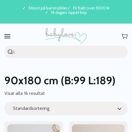
Störst på barnmöbler
Fri frakt över 1000 kr
14 dagars öppet köp
Skip to main content
90x180 cm (B:99 L:189)
Visar alla 16 resultat
Den
Den
här
här