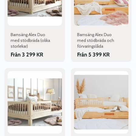
De
De
olika
olika
alternativen
alternativen
kan
kan
väljas
väljas
Barnsäng Alex Duo
Barnsäng Alex Duo
på
på
med stödbräda (olika
med stödbräda och
produktsidan
produktsidan
storlekar)
förvaringslåda
Från
3 299
KR
Från
5 399
KR
Den
Den
här
här
produkten
produkten
har
har
flera
flera
varianter.
varianter.
De
De
olika
olika
alternativen
alternativen
kan
kan