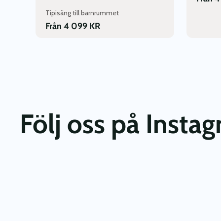
Tipisäng till barnrummet
Från
4 099
KR
Följ oss på Insta