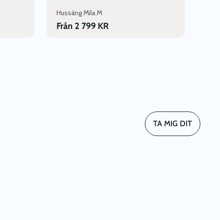
Hussäng Mila M
Från
2 799
KR
TA MIG DIT