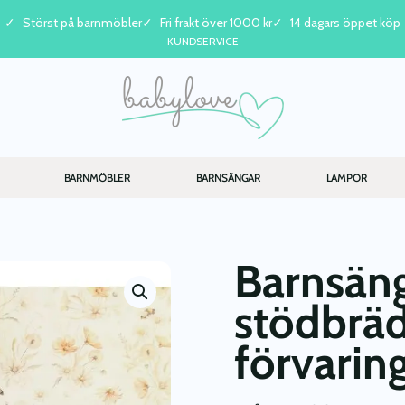
Störst på barnmöbler
Fri frakt över 1000 kr
14 dagars öppet köp
KUNDSERVICE
BARNMÖBLER
BARNSÄNGAR
LAMPOR
Barnsän
stödbrä
förvarin