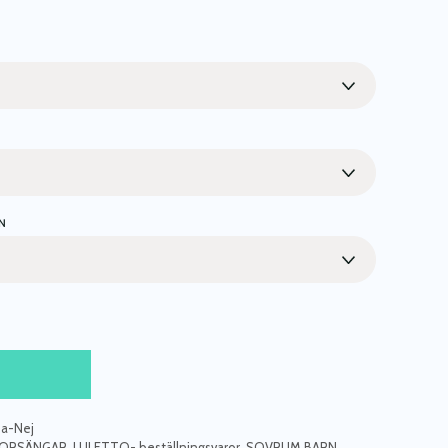
N
da-Nej
IORSÄNGAR
,
LULETTO- beställningsvaror
,
SOVRUM BARN