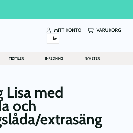
MITT KONTO
VARUKORG
kr
TEXTILER
INREDNING
NYHETER
g Lisa med
da och
gslåda/extrasäng