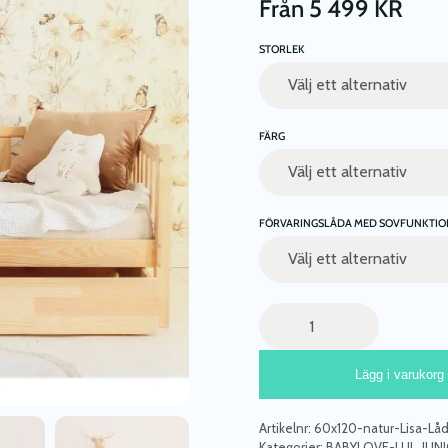
Från
5 499
KR
STORLEK
FÄRG
FÖRVARINGSLÅDA MED SOVFUNKTIO
Barnsäng
Lisa
med
Lägg i varukorg
stödbräda
och
förvaringslåda/extrasäng
Artikelnr:
60x120-natur-Lisa-Lå
mängd
Kategorier:
BABYLOVE-LUL
,
JUN