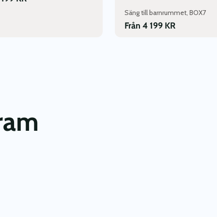
Säng till barnrummet, BOX7
Från
4 199
KR
gram