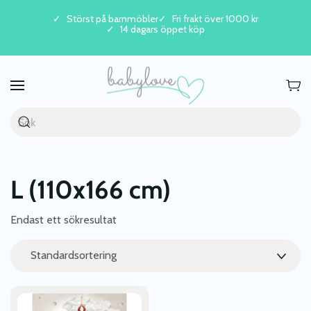
Störst på barnmöbler
Fri frakt över 1000 kr
14 dagars öppet köp
Skip to main content
L (110x166 cm)
Endast ett sökresultat
Den
här