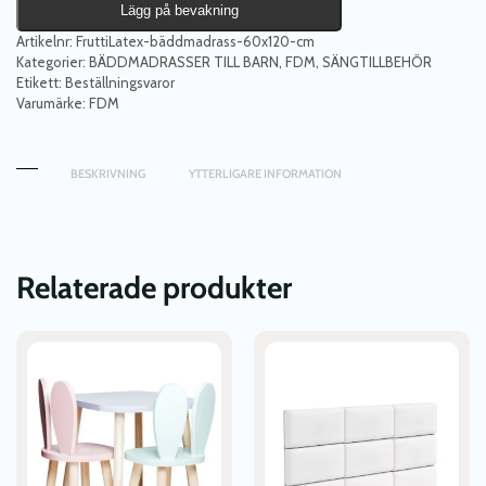
Lägg på bevakning
Artikelnr:
FruttiLatex-bäddmadrass-60x120-cm
Kategorier:
BÄDDMADRASSER TILL BARN
,
FDM
,
SÄNGTILLBEHÖR
Etikett:
Beställningsvaror
Varumärke:
FDM
BESKRIVNING
YTTERLIGARE INFORMATION
Relaterade produkter
Den
Den
här
här
produkten
produkten
har
har
flera
flera
varianter.
varianter.
De
De