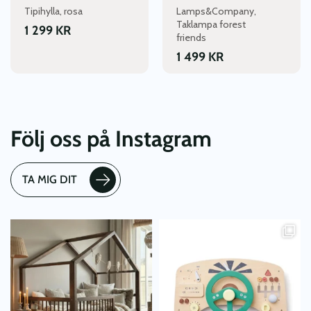
Tipihylla, rosa
Lamps&Company,
Taklampa forest
1 299
KR
friends
1 499
KR
Följ oss på Instagram
TA MIG DIT