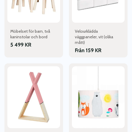
olika
olika
alternativen
alternativen
kan
kan
väljas
väljas
Möbelset för barn, två
Velourklädda
på
på
kaninstolar och bord
väggpaneler, vit (olika
produktsidan
produktsidan
mått)
5 499
KR
Från
159
KR