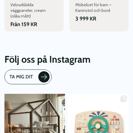
Velourklädda
Möbelset för barn –
på
på
väggpaneler, cream
Kaninstol och bord
produktsidan
produktsidan
(olika mått)
3 999
KR
Från
159
KR
Följ oss på Instagram
TA MIG DIT