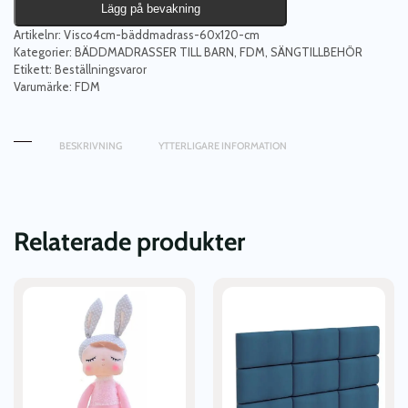
Lägg på bevakning
Artikelnr:
Visco4cm-bäddmadrass-60x120-cm
Kategorier:
BÄDDMADRASSER TILL BARN
,
FDM
,
SÄNGTILLBEHÖR
Etikett:
Beställningsvaror
Varumärke:
FDM
BESKRIVNING
YTTERLIGARE INFORMATION
Relaterade produkter
Den
Den
här
här
produkten
produkten
har
har
flera
flera
varianter.
varianter.
De
De