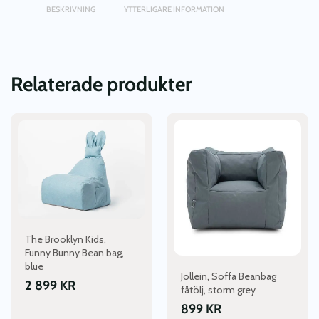
BESKRIVNING
YTTERLIGARE INFORMATION
Relaterade produkter
The Brooklyn Kids,
Funny Bunny Bean bag,
blue
Jollein, Soffa Beanbag
2 899
KR
fåtölj, storm grey
899
KR