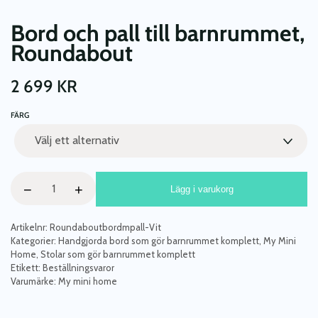
Bord och pall till barnrummet,
Roundabout
2 699
KR
FÄRG
Bord
−
+
Lägg i varukorg
och
pall
till
Artikelnr:
Roundaboutbordmpall-Vit
barnrummet,
Kategorier:
Handgjorda bord som gör barnrummet komplett
,
My Mini
Home
,
Stolar som gör barnrummet komplett
Roundabout
Etikett:
Beställningsvaror
mängd
Varumärke:
My mini home