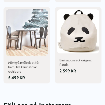
Bini saccosäck original,
Mörkgrå möbelset för
Panda
barn, två kaninstolar
2 599
KR
och bord
5 499
KR