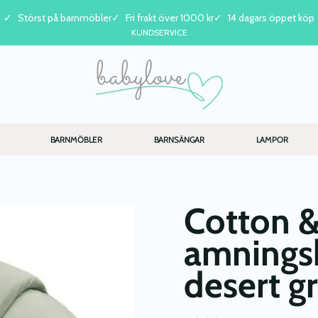
Störst på barnmöbler
Fri frakt över 1000 kr
14 dagars öppet köp
KUNDSERVICE
BARNMÖBLER
BARNSÄNGAR
LAMPOR
Cotton &
amningsk
desert g