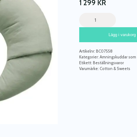
1 299
KR
Cotton
&
Sweets,
Lägg i varukorg
amningskudde
Croissant,
desert
Artikelnr:
BC07558
green
Kategorier:
Amningskuddar som g
mängd
Etikett:
Beställningsvaror
Varumärke:
Cotton & Sweets