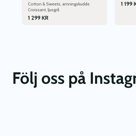
1 199
Cotton & Sweets, amningskudde
Croissant, ljusgrå
1 299
KR
Följ oss på Insta