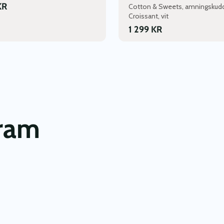
KR
Cotton & Sweets, amningskud
Croissant, vit
1 299
KR
gram