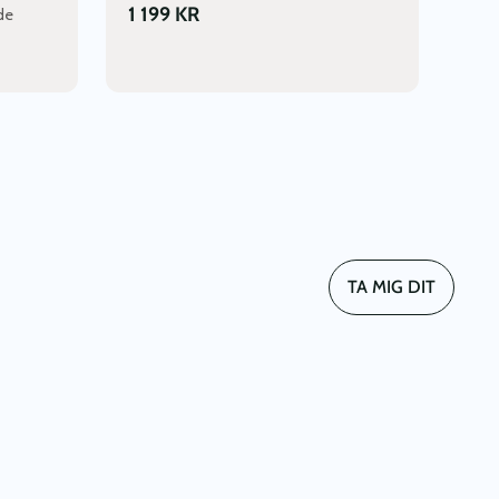
1 199
KR
de
TA MIG DIT