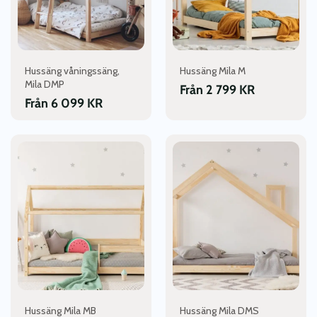
olika
olika
alternativen
alternativen
kan
kan
väljas
väljas
Hussäng våningssäng,
Hussäng Mila M
på
på
Mila DMP
produktsidan
produktsidan
Från
2 799
KR
Från
6 099
KR
Den
Den
här
här
produkten
produkten
har
har
flera
flera
varianter.
varianter.
De
De
olika
olika
alternativen
alternativen
kan
kan
väljas
väljas
Hussäng Mila MB
Hussäng Mila DMS
på
på