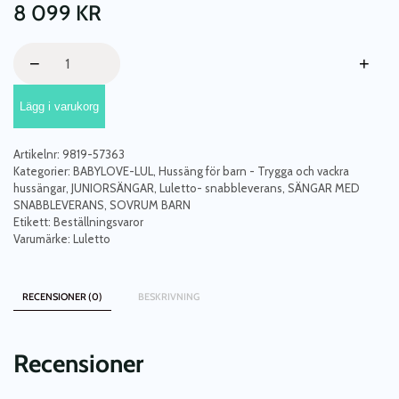
8 099
KR
Hussäng
−
+
Karla
duo
Lägg i varukorg
140x200
cm
mängd
Artikelnr:
9819-57363
Kategorier:
BABYLOVE-LUL
,
Hussäng för barn - Trygga och vackra
hussängar
,
JUNIORSÄNGAR
,
Luletto- snabbleverans
,
SÄNGAR MED
SNABBLEVERANS
,
SOVRUM BARN
Etikett:
Beställningsvaror
Varumärke:
Luletto
RECENSIONER (0)
BESKRIVNING
Recensioner