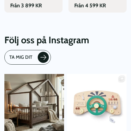
produktsidan
produktsidan
Från
3 899
KR
Från
4 599
KR
Följ oss på Instagram
TA MIG DIT