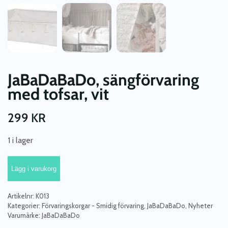
JaBaDaBaDo, sängförvaring
med tofsar, vit
299
KR
1 i lager
JaBaDaBaDo,
Lägg i varukorg
sängförvaring
med
tofsar,
Artikelnr:
K013
vit
Kategorier:
Förvaringskorgar - Smidig förvaring
,
JaBaDaBaDo
,
Nyheter
Varumärke:
JaBaDaBaDo
mängd