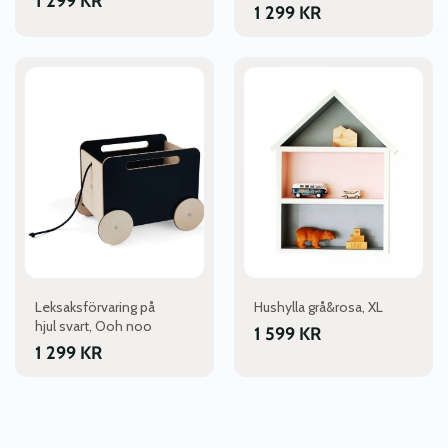
1 299
KR
1 299
KR
Leksaksförvaring på
Hushylla grå&rosa, XL
hjul svart, Ooh noo
1 599
KR
1 299
KR