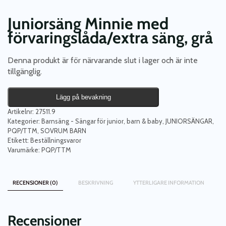
Juniorsäng Minnie med
förvaringslåda/extra säng, grå
Denna produkt är för närvarande slut i lager och är inte
tillgänglig.
Lägg på bevakning
Artikelnr:
27511.9
Kategorier:
Barnsäng - Sängar för junior, barn & baby
,
JUNIORSÄNGAR
,
PQP/TTM
,
SOVRUM BARN
Etikett:
Beställningsvaror
Varumärke:
PQP/TTM
RECENSIONER (0)
BESKRIVNING
YTTERLIGARE INFORMATION
Recensioner