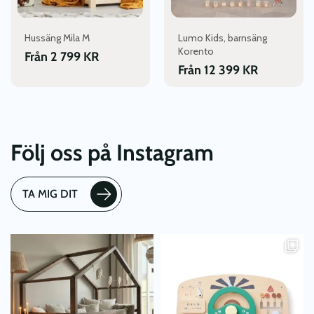
kan
kan
väljas
väljas
Hussäng Mila M
Lumo Kids, barnsäng
på
på
Korento
produktsidan
produktsidan
Från
2 799
KR
Från
12 399
KR
Följ oss på Instagram
TA MIG DIT