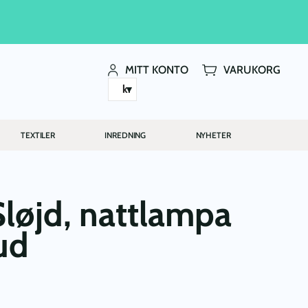
MITT KONTO
VARUKORG
kr
TEXTILER
INREDNING
NYHETER
løjd, nattlampa
ud