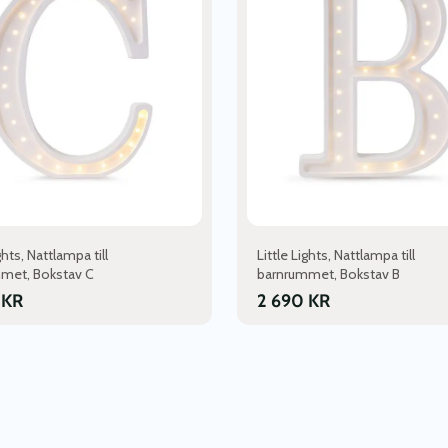
flera
varianter.
De
olika
en
alternativen
kan
väljas
på
dan
produktsidan
ghts, Nattlampa till
Little Lights, Nattlampa till
met, Bokstav C
barnrummet, Bokstav B
0
KR
2 690
KR