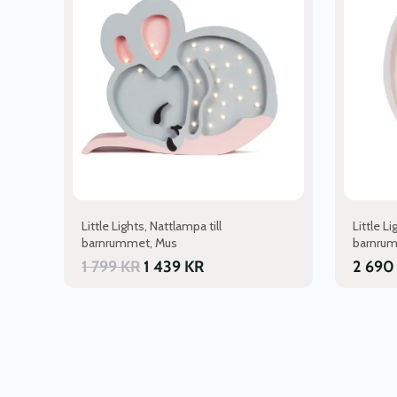
flera
varianter.
De
olika
alternativ
kan
väljas
på
produktsi
Little Lights, Nattlampa till
Little Li
barnrummet, Mus
barnrum
1 799
KR
1 439
KR
2 69