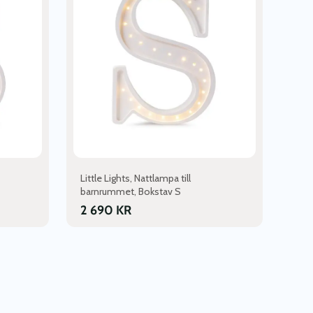
flera
varianter.
De
olika
alternativen
kan
väljas
på
produktsidan
Little Lights, Nattlampa till
barnrummet, Bokstav S
2 690
KR