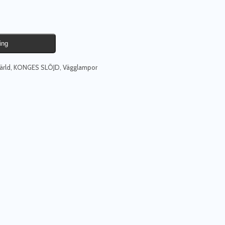
ing
ärld
,
KONGES SLÖJD
,
Vägglampor