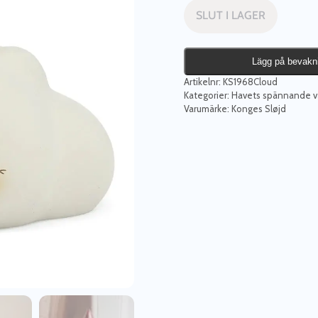
SLUT I LAGER
Lägg på bevakn
Artikelnr:
KS1968Cloud
Kategorier:
Havets spännande v
Varumärke:
Konges Sløjd