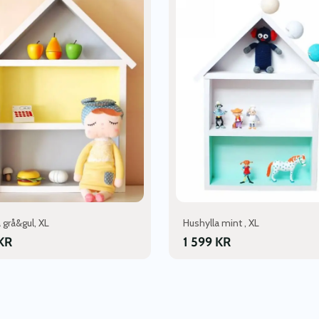
 grå&gul, XL
Hushylla mint , XL
KR
1 599
KR