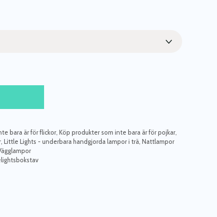
e bara är för flickor
,
Köp produkter som inte bara är för pojkar
,
r
,
Little Lights - underbara handgjorda lampor i trä
,
Nattlampor
Vägglampor
lelightsbokstav