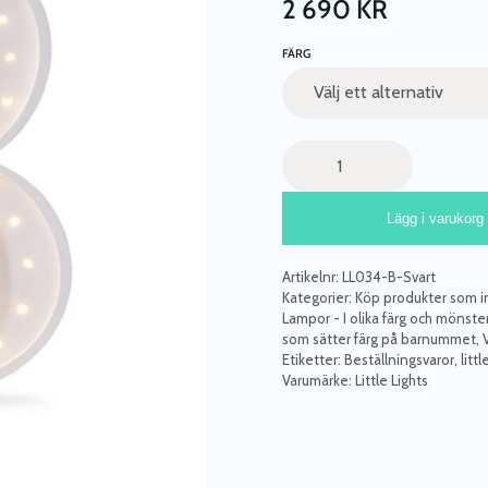
2 690
KR
FÄRG
Little
Lights,
Nattlampa
Lägg i varukorg
till
barnrummet,
Bokstav
Artikelnr:
LL034-B-Svart
B
Kategorier:
Köp produkter som int
mängd
Lampor - I olika färg och mönste
som sätter färg på barnummet
,
Etiketter:
Beställningsvaror
,
litt
Varumärke:
Little Lights