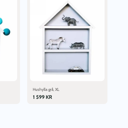
Hushylla grå, XL
1 599
KR