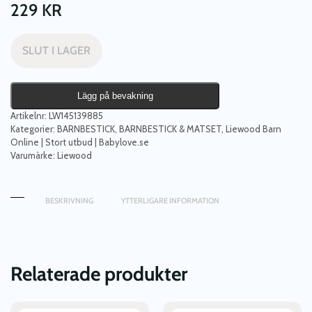
229
KR
SLUT I LAGER
Lägg på bevakning
Artikelnr:
LW145139885
Kategorier:
BARNBESTICK
,
BARNBESTICK & MATSET
,
Liewood Barn
Online | Stort utbud | Babylove.se
Varumärke:
Liewood
BESKRIVNING
YTTERLIGARE INFORMATION
Relaterade produkter