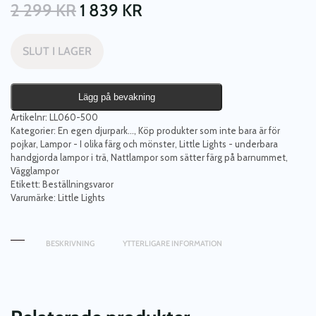
2 299
KR
1 839
KR
SLUT I LAGER
Lägg på bevakning
Artikelnr:
LL060-500
Kategorier:
En egen djurpark...
,
Köp produkter som inte bara är för
pojkar
,
Lampor - I olika färg och mönster
,
Little Lights - underbara
handgjorda lampor i trä
,
Nattlampor som sätter färg på barnummet
,
Vägglampor
Etikett:
Beställningsvaror
Varumärke:
Little Lights
BESKRIVNING
YTTERLIGARE INFORMATION