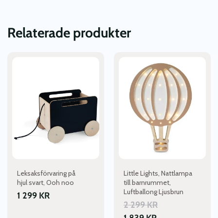
Relaterade produkter
Leksaksförvaring på
Little Lights, Nattlampa
hjul svart, Ooh noo
till barnrummet,
Luftballong Ljusbrun
1 299
KR
2 299
KR