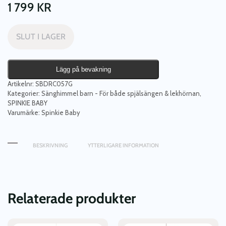
1 799
KR
SLUT I LAGER
Lägg på bevakning
Artikelnr:
SBDRC057G
Kategorier:
Sänghimmel barn - För både spjälsängen & lekhörnan
,
SPINKIE BABY
Varumärke:
Spinkie Baby
BESKRIVNING
YTTERLIGARE INFORMATION
Relaterade produkter