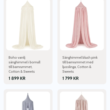
Boho vanilj
Sänghimmel blush pink
sänghimmel i bomull
till barnrummet med
till barnrummet,
ljusslinga, Cotton &
Cotton & Sweets
Sweets
1 899
KR
1 799
KR