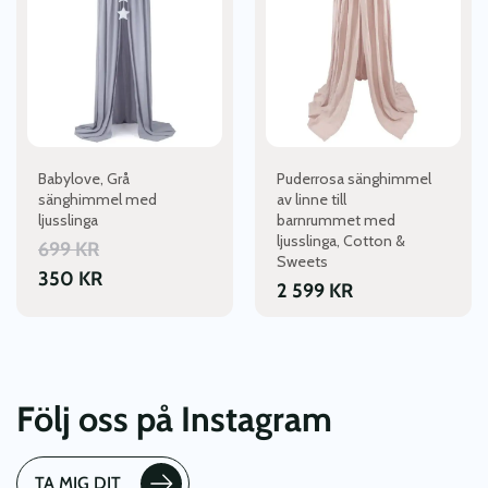
Babylove, Grå
Puderrosa sänghimmel
sänghimmel med
av linne till
ljusslinga
barnrummet med
ljusslinga, Cotton &
699
KR
Sweets
350
KR
2 599
KR
Följ oss på Instagram
TA MIG DIT