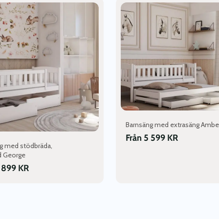
Den
här
n
produkten
har
flera
varianter.
De
olika
en
alternativen
kan
väljas
på
Barnsäng med extrasäng Ambe
dan
produktsidan
Från
5 599
KR
g med stödbräda,
d George
 899
KR