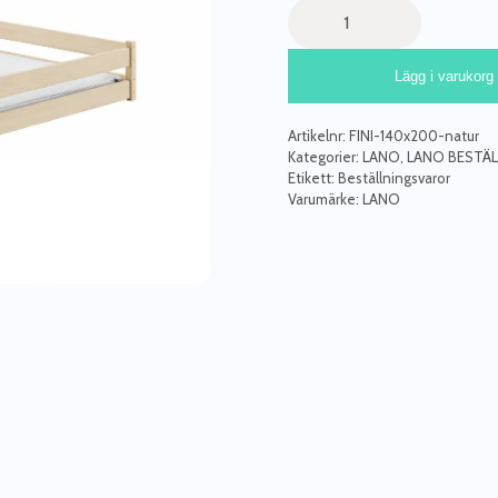
Stor
juniorsäng
Fiora
Lägg i varukorg
140x200
cm,
natur
Artikelnr:
FINI-140x200-natur
mängd
Kategorier:
LANO
,
LANO BESTÄ
Etikett:
Beställningsvaror
Varumärke:
LANO